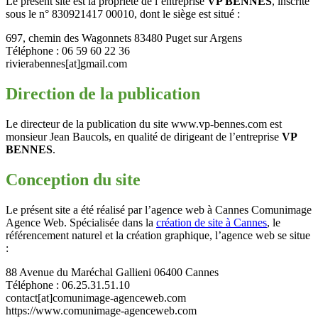
Le présent site est la propriété de l’entreprise
VP BENNES
, inscrite
sous le n° 830921417 00010, dont le siège est situé :
697, chemin des Wagonnets 83480 Puget sur Argens
Téléphone : 06 59 60 22 36
rivierabennes[at]gmail.com
Direction de la publication
Le directeur de la publication du site www.vp-bennes.com est
monsieur Jean Baucols, en qualité de dirigeant de l’entreprise
VP
BENNES
.
Conception du site
Le présent site a été réalisé par l’agence web à Cannes Comunimage
Agence Web. Spécialisée dans la
création de site à Cannes
, le
référencement naturel et la création graphique, l’agence web se situe
:
88 Avenue du Maréchal Gallieni 06400 Cannes
Téléphone : 06.25.31.51.10
contact[at]comunimage-agenceweb.com
https://www.comunimage-agenceweb.com